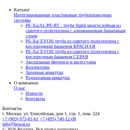
Каталог
Интегрированные пластиковые трубопроводные
системы
PE-Xa/AL/PE-RT - труба Stabil многослойная из
сшитого полиэтилена с алюминиевым барьерным
слоем
PE-Xa/ EVOH труба из сшитого полиэтилена с
кислородным барьером КРАСНАЯ
PE-Xa/ EVOH труба из сшитого полиэтилена с
кислородным барьером СЕРАЯ
Аксиальные фитинги и аксессуары
Коллекторы
Запорная арматура
Радиаторная арматура
О компании
О нас
Новости
Контакты
Контакты
г. Москва, ул. Енисейская, дом 1, стр. 1, пом. 224
+7 (903) 973-81-61
+7 (495) 740-12-08
info@hewai.ru
©
2026 Веллтех. Все права защищены.