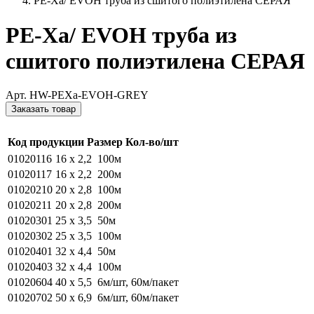
PE-Xa/ EVOH труба из сшитого полиэтилена СЕРАЯ
PE-Xa/ EVOH труба из
сшитого полиэтилена СЕРАЯ
Арт. HW-PEXa-EVOH-GREY
Заказать товар
Код продукции
Размер
Кол-во/шт
01020116
16 x 2,2
100м
01020117
16 x 2,2
200м
01020210
20 x 2,8
100м
01020211
20 x 2,8
200м
01020301
25 x 3,5
50м
01020302
25 x 3,5
100м
01020401
32 x 4,4
50м
01020403
32 x 4,4
100м
01020604
40 x 5,5
6м/шт, 60м/пакет
01020702
50 x 6,9
6м/шт, 60м/пакет