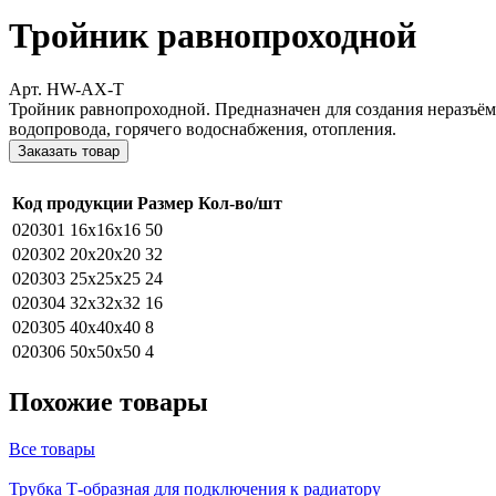
Тройник равнопроходной
Арт. HW-AX-T
Тройник равнопроходной. Предназначен для создания неразъём
водопровода, горячего водоснабжения, отопления.
Заказать товар
Код продукции
Размер
Кол-во/шт
020301
16x16x16
50
020302
20x20x20
32
020303
25x25x25
24
020304
32x32x32
16
020305
40x40x40
8
020306
50x50x50
4
Похожие товары
Все товары
Трубка Т-образная для подключения к радиатору