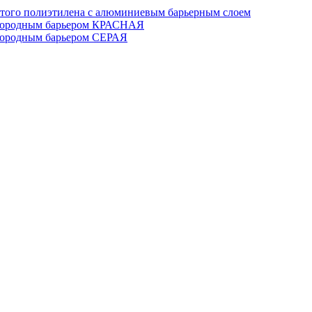
шитого полиэтилена с алюминиевым барьерным слоем
слородным барьером КРАСНАЯ
слородным барьером СЕРАЯ