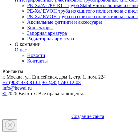
PE-Xa/AL/PE-RT - труба Stabil многослойная из с
PE-Xa/ EVOH труба из сшитого полиэтилена с ки
PE-Xa/ EVOH труба из сшитого полиэтилена с ки
Аксиальные фитинги и аксессуары
Коллекторы
Запорная арматура
Радиаторная арматура
О компании
О нас
Новости
Контакты
Контакты
г. Москва, ул. Енисейская, дом 1, стр. 1, пом. 224
+7 (903) 973-81-61
+7 (495) 740-12-08
info@hewai.ru
©
2026 Веллтех. Все права защищены.
—
Создание сайта