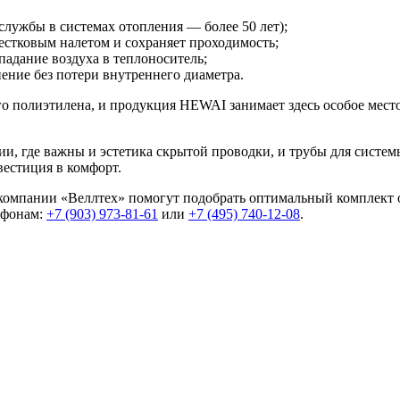
службы в системах отопления — более 50 лет);
вестковым налетом и сохраняет проходимость;
дание воздуха в теплоноситель;
ние без потери внутреннего диаметра.
го полиэтилена
, и продукция HEWAI занимает здесь особое место
ии, где важны и эстетика скрытой проводки, и
трубы для систем
естиция в комфорт.
компании «Веллтех» помогут подобрать оптимальный комплект 
лефонам:
+7 (903) 973-81-61
или
+7 (495) 740-12-08
.