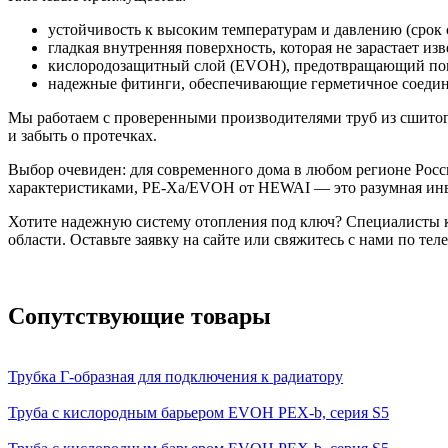
устойчивость к высоким температурам и давлению (срок 
гладкая внутренняя поверхность, которая не зарастает из
кислородозащитный слой (EVOH), предотвращающий попа
надежные фитинги, обеспечивающие герметичное соедине
Мы работаем с проверенными
производителями труб из сшито
и забыть о протечках.
Выбор очевиден: для современного дома в любом регионе Росс
характеристиками, PE-Xа/EVOH от HEWAI — это разумная инв
Хотите надежную систему отопления под ключ? Специалисты 
области. Оставьте заявку на сайте или свяжитесь с нами по те
Сопутствующие товары
Трубка Г-образная для подключения к радиатору
Труба с кислородным барьером EVOH PEX-b, серия S5