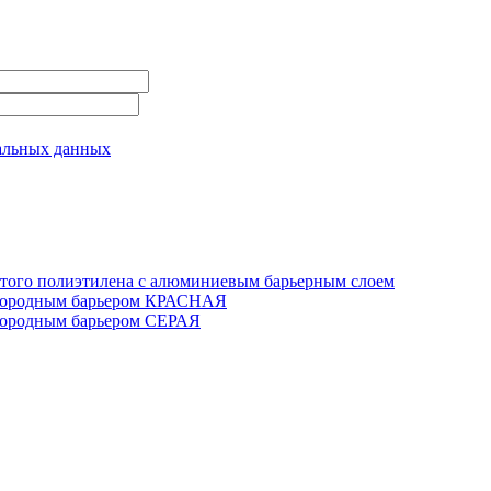
альных данных
шитого полиэтилена с алюминиевым барьерным слоем
слородным барьером КРАСНАЯ
слородным барьером СЕРАЯ