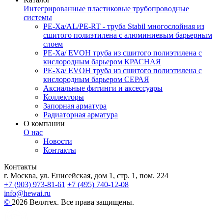
Интегрированные пластиковые трубопроводные
системы
PE-Xa/AL/PE-RT - труба Stabil многослойная из
сшитого полиэтилена с алюминиевым барьерным
слоем
PE-Xa/ EVOH труба из сшитого полиэтилена с
кислородным барьером КРАСНАЯ
PE-Xa/ EVOH труба из сшитого полиэтилена с
кислородным барьером СЕРАЯ
Аксиальные фитинги и аксессуары
Коллекторы
Запорная арматура
Радиаторная арматура
О компании
О нас
Новости
Контакты
Контакты
г. Москва, ул. Енисейская, дом 1, стр. 1, пом. 224
+7 (903) 973-81-61
+7 (495) 740-12-08
info@hewai.ru
©
2026 Веллтех. Все права защищены.