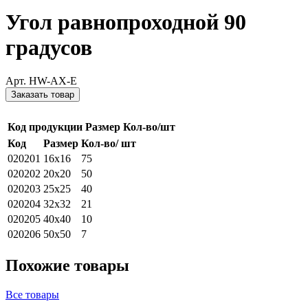
Угол равнопроходной 90
градусов
Арт. HW-AX-E
Заказать товар
Код продукции
Размер
Кол-во/шт
Код
Размер
Кол-во/ шт
020201
16x16
75
020202
20x20
50
020203
25x25
40
020204
32x32
21
020205
40x40
10
020206
50x50
7
Похожие товары
Все товары