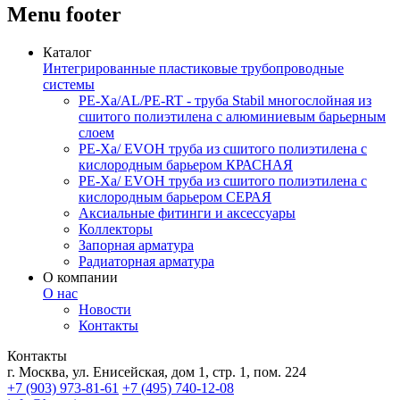
Menu footer
Каталог
Интегрированные пластиковые трубопроводные
системы
PE-Xa/AL/PE-RT - труба Stabil многослойная из
сшитого полиэтилена с алюминиевым барьерным
слоем
PE-Xa/ EVOH труба из сшитого полиэтилена с
кислородным барьером КРАСНАЯ
PE-Xa/ EVOH труба из сшитого полиэтилена с
кислородным барьером СЕРАЯ
Аксиальные фитинги и аксессуары
Коллекторы
Запорная арматура
Радиаторная арматура
О компании
О нас
Новости
Контакты
Контакты
г. Москва, ул. Енисейская, дом 1, стр. 1, пом. 224
+7 (903) 973-81-61
+7 (495) 740-12-08